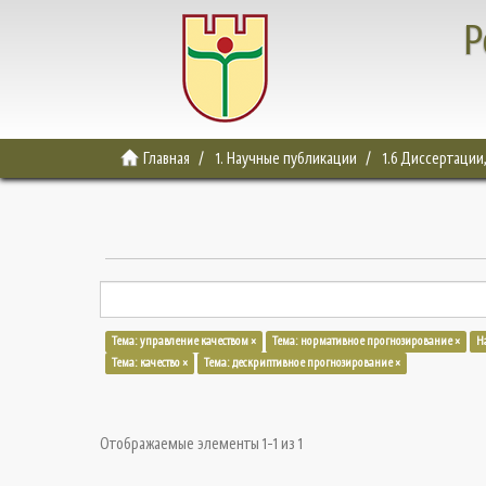
Р
Главная
1. Научные публикации
1.6 Диссертации
Тема: управление качеством ×
Тема: нормативное прогнозирование ×
Ha
Тема: качество ×
Тема: дескриптивное прогнозирование ×
Отображаемые элементы 1-1 из 1