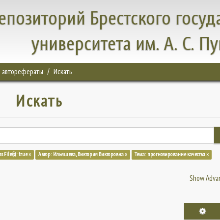
епозиторий Брестского госуд
университета им. А. С. П
, авторефераты
Искать
Искать
s File(s): true ×
Автор: Ильяшева, Виктория Викторовна ×
Тема: прогнозирование качества ×
Show Advan