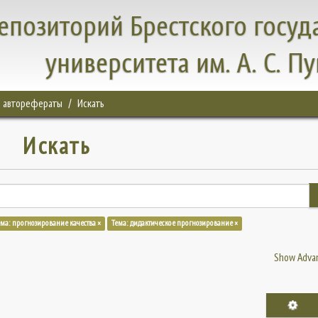
епозиторий Брестского госуд
университета им. А. С. П
, авторефераты
Искать
Искать
ема: прогнозирование качества ×
Тема: дидактическое прогнозирование ×
Show Advan