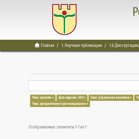
Р
Главная
1. Научные публикации
1.6 Диссертации
Тема: качество ×
Дата издания: 2017 ×
Тема: управление качеством ×
Т
Тема: дескриптивное прогнозирование ×
Отображаемые элементы 1-1 из 1