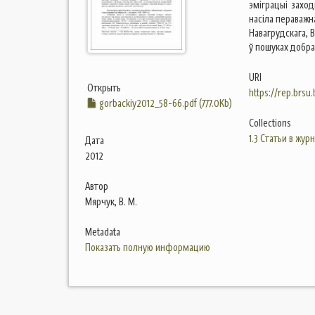
эміграцыі заход
насіла пераважн
Навагрудскага, 
ў пошуках добра
URI
Открыть
https://rep.brsu
gorbackiy2012_58-66.pdf (777.0Kb)
Collections
1.3 Статьи в жур
Дата
2012
Автор
Мярчук, В. М.
Metadata
Показать полную информацию