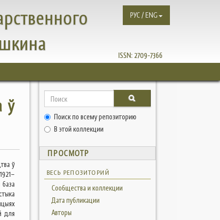
арственного
РУС / ENG
ушкина
ISSN:
2709-7366
а ў
Поиск по всему репозиторию
В этой коллекции
ПРОСМОТР
тва ў
ВЕСЬ РЕПОЗИТОРИЙ
1921–
я база
Сообщества и коллекции
стыка
Дата публикации
нцыях
Авторы
й для