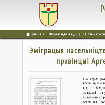
Р
Главная
1. Научные публикации
1.3 Статьи в жур
Эміграцыя насельніцтв
правінцыі Арге
У артыкуле пра
Аргенціну ў мі
1939 гг. з Захо
эміграцыі, дак
эміграцыйных р
Аргенціны. Зро