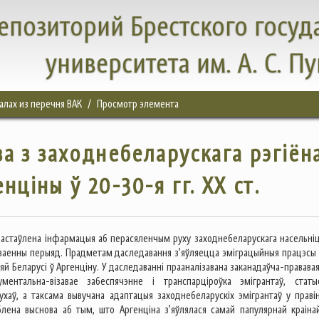
епозиторий Брестского госуд
университета им. А. С. П
налах из перечня ВАК
Просмотр элемента
а з заходнебеларускага рэгіён
нціны ў 20-30-я гг. XX ст.
дастаўлена інфармацыя аб перасяленчым руху заходнебеларускага насельніц
жваенны перыяд. Прадметам даследавання з’яўляецца эміграцыйныя працэсы 
дняй Беларусі ў Аргенціну. У даследаванні прааналізавана заканадаўча-правава
ументальна-візавае забеспячэнне і транспарціроўка эмігрантаў, статы
ухаў, а таксама вывучана адаптацыя заходнебеларускіх эмігрантаў у праві
блена выснова аб тым, што Аргенціна з’яўлялася самай папулярнай краіна