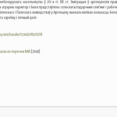
небеларускага насельніцтва ў 20-я гг. ХХ ст. Эміграцыя ў аргенцінскія прав
а аграрны характар і была прадстаўлена сельскагаспадарчымі сем’ямі і рабоч
Віленскага і Палескага ваяводстваў у Аргенціну выехала вялікая колькасць бел
га заробку і лепшай долі.
.by:443/handle/123456789/6778
налах из перечня ВАК
[2549]