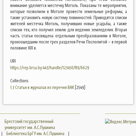
внимание уделяется местечку Мотоль. Показаны те мероприятия,
которые позволили в Мотоле провести земельные реформы, а
также установить новую систему повинностей. Приводятся списки
жителей местечка Мотоль, получивших новые усадьбы, а также
списки тех, кто получил землю для ведения земледелия. Вторая
часть статьи посвящена отдельным преобразованиям в Мотоле,
произошедшим после трех разделов Речи Посполитой – в первой
половине XIX в.
URI
https://rep.brsu.by:443/handle/123456789/6629
Collections
1.3 Статьи в журналах из перечня ВАК
[2549]
Брестский государственный
университет им. А.С.Пушкина
|
Библиотека БрГУ им. А.С.Пушкина
|