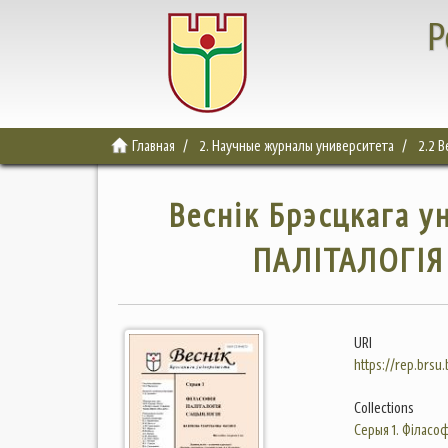
Р
Главная
2. Научные журналы университета
2.2 В
Веснік Брэсцкага у
ПАЛІТАЛОГІЯ 
URI
https://rep.brsu
Collections
Серыя 1. Філасоф