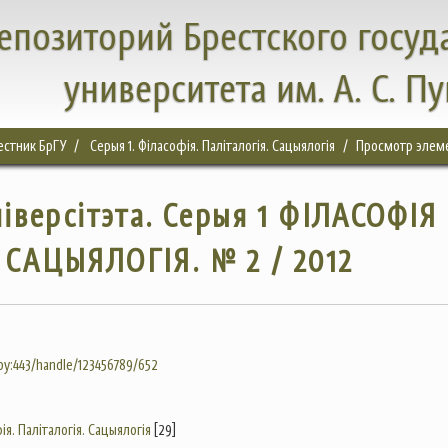
епозиторий Брестского госуд
университета им. А. С. П
естник БрГУ
Серыя 1. Філасофія. Паліталогія. Сацыялогія
Просмотр элем
ніверсітэта. Серыя 1 ФІЛАСОФІЯ
САЦЫЯЛОГІЯ. № 2 / 2012
.by:443/handle/123456789/652
ія. Паліталогія. Сацыялогія
[29]