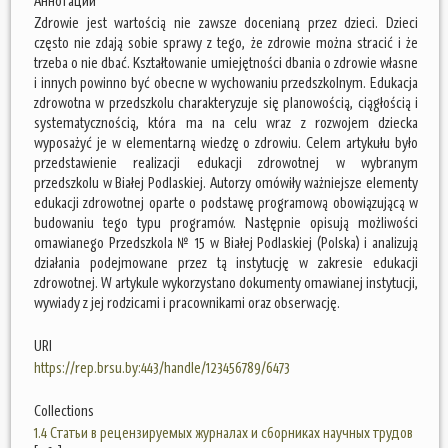
Аннотации
Zdrowie jest wartością nie zawsze docenianą przez dzieci. Dzieci
często nie zdają sobie sprawy z tego, że zdrowie można stracić i że
trzeba o nie dbać. Kształtowanie umiejętności dbania o zdrowie własne
i innych powinno być obecne w wychowaniu przedszkolnym. Edukacja
zdrowotna w przedszkolu charakteryzuje się planowością, ciągłością i
systematycznością, która ma na celu wraz z rozwojem dziecka
wyposażyć je w elementarną wiedzę o zdrowiu. Celem artykułu było
przedstawienie realizacji edukacji zdrowotnej w wybranym
przedszkolu w Białej Podlaskiej. Autorzy omówiły ważniejsze elementy
edukacji zdrowotnej oparte o podstawę programową obowiązującą w
budowaniu tego typu programów. Następnie opisują możliwości
omawianego Przedszkola № 15 w Białej Podlaskiej (Polska) i analizują
działania podejmowane przez tą instytucję w zakresie edukacji
zdrowotnej. W artykule wykorzystano dokumenty omawianej instytucji,
wywiady z jej rodzicami i pracownikami oraz obserwację.
URI
https://rep.brsu.by:443/handle/123456789/6473
Collections
1.4 Статьи в рецензируемых журналах и сборниках научных трудов