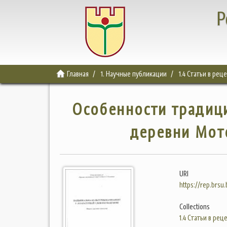
Р
Главная
1. Научные публикации
1.4 Статьи в ре
Особенности традици
деревни Мот
URI
https://rep.brsu
Collections
1.4 Статьи в ре