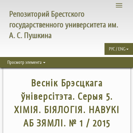
Toggle
Репозиторий Брестского
navigati
государственного университета им.
А. С. Пушкина
РУС / ENG
Просмотр элемента
Веснiк Брэсцкага
ўнiверсiтэта. Серыя 5.
ХІМІЯ. БІЯЛОГІЯ. НАВУКІ
АБ ЗЯМЛІ. № 1 / 2015