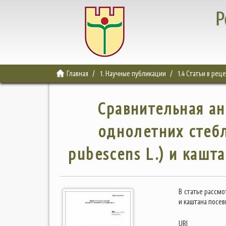
Р
Главная
1. Научные публикации
1.4 Статьи в ре
Сравнительная ан
однолетних стебл
pubescens L.) и кашта
В статье рассм
и каштана посевн
URI