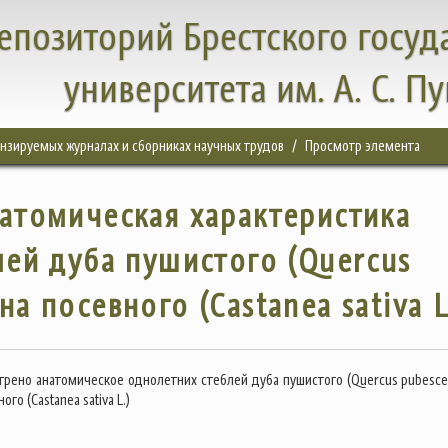
епозиторий Брестского госуд
университета им. А. С. П
цензируемых журналах и сборниках научных трудов
Просмотр элемента
атомическая характеристика
ей дуба пушистого (Quercus
на посевного (Castanea sativa L
отрено анатомическое однолетних стеблей дуба пушистого (Quercus pubescen
ого (Castanea sativa L.)