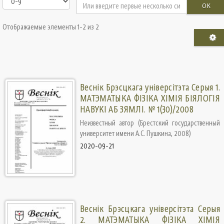
OK
Отображаемые элементы 1-2 из 2
Веснік Брэсцкага універсітэта Серыя 1.
МАТЭМАТЫКА ФІЗІКА ХІМІЯ БІЯЛОГІЯ
НАВУКІ АБ ЗЯМЛІ. № 1(30)/2008
Неизвестный автор
(
Брестский государственный
университет имени А.С. Пушкина
,
2008
)
2020-09-21
Веснік Брэсцкага універсітэта Серыя
2. МАТЭМАТЫКА ФІЗІКА ХІМІЯ