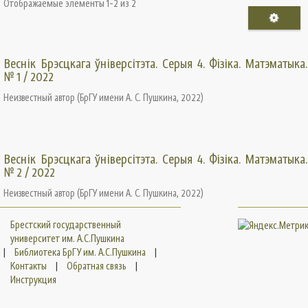
Отображаемые элементы 1-2 из 2
Веснiк Брэсцкага ўнiверсiтэта. Серыя 4. Фізіка. Матэматыка.
№ 1 / 2022
Неизвестный автор
(
БрГУ имени А. С. Пушкина
,
2022
)
Веснiк Брэсцкага ўнiверсiтэта. Серыя 4. Фізіка. Матэматыка.
№ 2 / 2022
Неизвестный автор
(
БрГУ имени А. С. Пушкина
,
2022
)
Брестский государственный
университет им. А.С.Пушкина
|
Библиотека БрГУ им. А.С.Пушкина
|
Контакты
|
Обратная связь
|
Инструкция