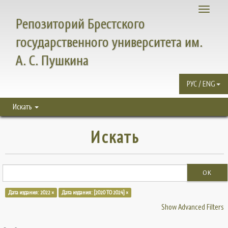
Toggle
Репозиторий Брестского
navigati
государственного университета им.
А. С. Пушкина
РУС / ENG
Искать
Искать
OK
Дата издания: 2022 ×
Дата издания: [2020 TO 2024] ×
Show Advanced Filters