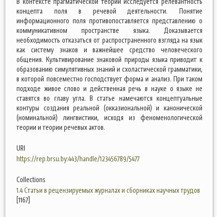
В контексте прагматической теории исследуется релевантность
концепта поля в речевой деятельности. Понятие
информационного поля противопоставляется представлению о
коммуникативном пространстве языка. Доказывается
необходимость отказаться от распространенного взгляда на язык
как систему знаков и важнейшее средство человеческого
общения. Культивирование знаковой природы языка приводит к
образованию симулятивных знаний и схоластической грамматики,
в которой повсеместно господствует форма и анализ. При таком
подходе живое слово и действенная речь в науке о языке не
ставятся во главу угла. В статье намечаются концептуальные
контуры создания реальной (окказиональной) и канонической
(номинальной) лингвистики, исходя из феноменологической
теории и теории речевых актов.
URI
https://rep.brsu.by:443/handle/123456789/5477
Collections
1.4 Статьи в рецензируемых журналах и сборниках научных трудов
[1167]