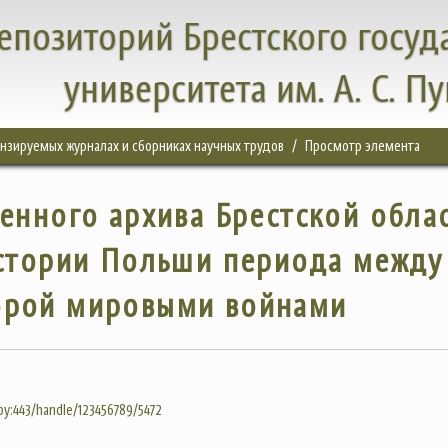
епозиторий Брестского госуд
университета им. А. С. П
цензируемых журналах и сборниках научных трудов
Просмотр элемента
енного архива Брестской обла
истории Польши периода между
орой мировыми войнами
.by:443/handle/123456789/5472