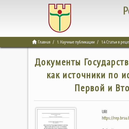
Р
Главная
1. Научные публикации
1.4 Статьи в ре
Документы Государств
как источники по 
Первой и Вт
URI
https://rep.brsu