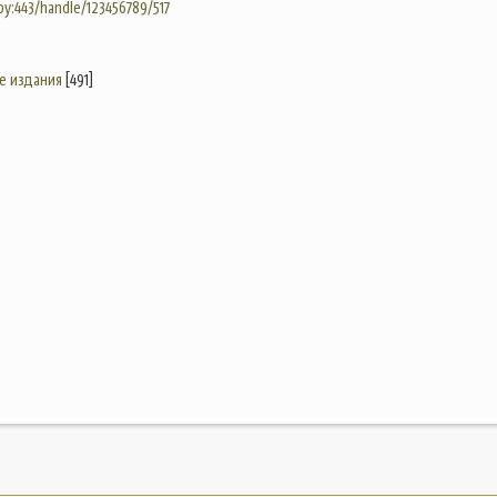
.by:443/handle/123456789/517
е издания
[491]