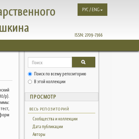
арственного
РУС / ENG
ушкина
ISSN:
2709-7366
Поиск по всему репозиторию
В этой коллекции
нский
0/р).
ПРОСМОТР
аммы:
тест,
ВЕСЬ РЕПОЗИТОРИЙ
 форм
Сообщества и коллекции
Дата публикации
Авторы