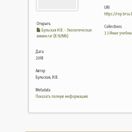
URI
https://rep.brsu
Открыть
Collections
Бульская И.В. - Экологическая
3.3 Иные учебны
химия.rar (8.197Mb)
Дата
2018
Автор
Бульская, И.В.
Metadata
Показать полную информацию