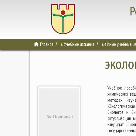
Р
Главная
3. Учебные издания
3.3 Иные учебные и
ЭКОЛО
Учебное пособ
химических вещ
методах изуч
«Экологическая
биологов и би
актуализации м
кандидат био
государственный