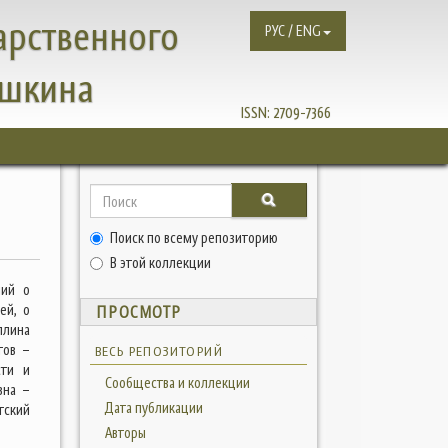
арственного
РУС / ENG
ушкина
ISSN:
2709-7366
Поиск по всему репозиторию
В этой коллекции
ний о
ей, о
ПРОСМОТР
плина
тов –
ВЕСЬ РЕПОЗИТОРИЙ
сти и
Сообщества и коллекции
вна –
Дата публикации
тский
Авторы