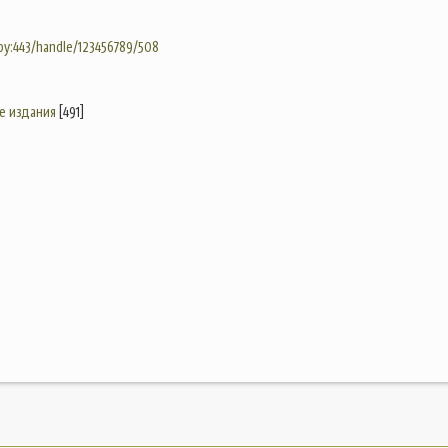
.by:443/handle/123456789/508
е издания
[491]