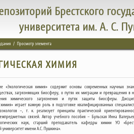
епозиторий Брестского госуд
университета им. А. С. П
здания
Просмотр элемента
ГИЧЕСКАЯ ХИМИЯ
ие «Экологическая химия» содержит основы современных научных зна
ествах, загрязняющих биосферу, о путях их миграции и превращения в н
ения химического загрязнения и путях защиты биосферы. Дисци
 химия» играет важную роль в подготовке квалифицированных специалис
оэкологов –, т. к. реализует принципы практической ориентированно
ежпредметных связей. Автор учебного пособия – Бульская Инна Валерье
логических наук, старший преподаватель кафедры химии УО «Брес
 университет имени А.С. Пушкина».