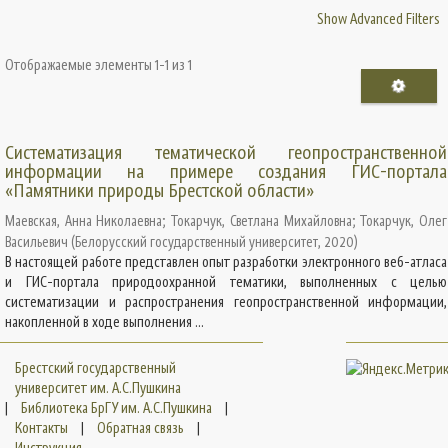
Show Advanced Filters
Отображаемые элементы 1-1 из 1
Систематизация тематической геопространственной
информации на примере создания ГИС-портала
«Памятники природы Брестской области»
Маевская, Анна Николаевна
;
Токарчук, Светлана Михайловна
;
Токарчук, Олег
Васильевич
(
Белорусский государственный университет
,
2020
)
В настоящей работе представлен опыт разработки электронного веб-атласа
и ГИС-портала природоохранной тематики, выполненных с целью
систематизации и распространения геопространственной информации,
накопленной в ходе выполнения ...
Брестский государственный
университет им. А.С.Пушкина
|
Библиотека БрГУ им. А.С.Пушкина
|
Контакты
|
Обратная связь
|
Инструкция