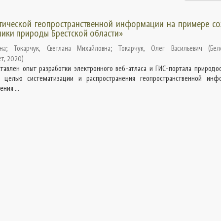
тической геопространственной информации на примере со
ики природы Брестской области»
на
;
Токарчук, Светлана Михайловна
;
Токарчук, Олег Васильевич
(
Бел
ет
,
2020
)
тавлен опыт разработки электронного веб-атласа и ГИС-портала природо
с целью систематизации и распространения геопространственной инф
ния ...