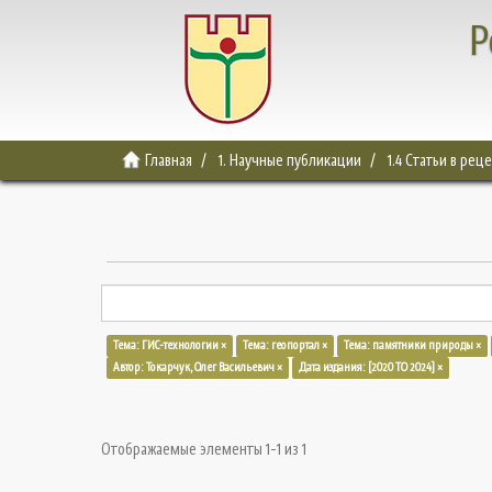
Р
Главная
1. Научные публикации
1.4 Статьи в ре
Тема: ГИС-технологии ×
Тема: геопортал ×
Тема: памятники природы ×
Автор: Токарчук, Олег Васильевич ×
Дата издания: [2020 TO 2024] ×
Отображаемые элементы 1-1 из 1