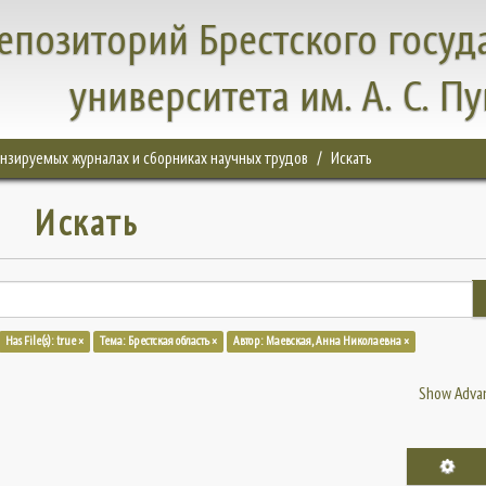
епозиторий Брестского госуд
университета им. А. С. П
цензируемых журналах и сборниках научных трудов
Искать
Искать
Has File(s): true ×
Тема: Брестская область ×
Автор: Маевская, Анна Николаевна ×
Show Advan