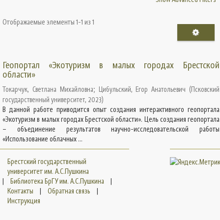
Отображаемые элементы 1-1 из 1
Геопортал «Экотуризм в малых городах Брестской
области»
Токарчук, Светлана Михайловна
;
Цибульский, Егор Анатольевич
(
Псковский
государственный университет
,
2023
)
В данной работе приводится опыт создания интерактивного геопортала
«Экотуризм в малых городах Брестской области». Цель создания геопортала
– объединение результатов научно-исследовательской работы
«Использование облачных ...
Брестский государственный
университет им. А.С.Пушкина
|
Библиотека БрГУ им. А.С.Пушкина
|
Контакты
|
Обратная связь
|
Инструкция