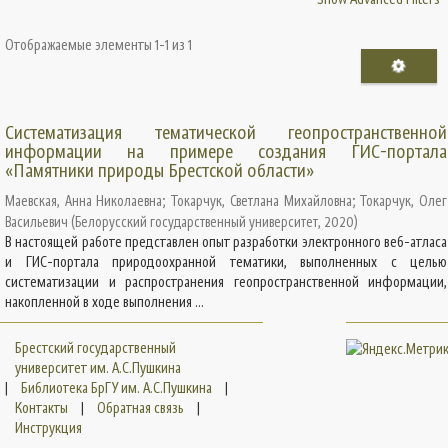
Отображаемые элементы 1-1 из 1
Систематизация тематической геопространственной
информации на примере создания ГИС-портала
«Памятники природы Брестской области»
Маевская, Анна Николаевна
;
Токарчук, Светлана Михайловна
;
Токарчук, Олег
Васильевич
(
Белорусский государственный университет
,
2020
)
В настоящей работе представлен опыт разработки электронного веб-атласа
и ГИС-портала природоохранной тематики, выполненных с целью
систематизации и распространения геопространственной информации,
накопленной в ходе выполнения ...
Брестский государственный
университет им. А.С.Пушкина
|
Библиотека БрГУ им. А.С.Пушкина
|
Контакты
|
Обратная связь
|
Инструкция