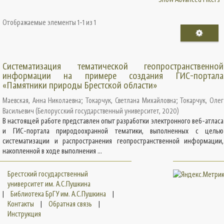
Отображаемые элементы 1-1 из 1
Систематизация тематической геопространственной
информации на примере создания ГИС-портала
«Памятники природы Брестской области»
Маевская, Анна Николаевна
;
Токарчук, Светлана Михайловна
;
Токарчук, Олег
Васильевич
(
Белорусский государственный университет
,
2020
)
В настоящей работе представлен опыт разработки электронного веб-атласа
и ГИС-портала природоохранной тематики, выполненных с целью
систематизации и распространения геопространственной информации,
накопленной в ходе выполнения ...
Брестский государственный
университет им. А.С.Пушкина
|
Библиотека БрГУ им. А.С.Пушкина
|
Контакты
|
Обратная связь
|
Инструкция