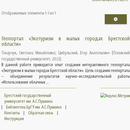
Отображаемые элементы 1-1 из 1
Геопортал «Экотуризм в малых городах Брестской
области»
Токарчук, Светлана Михайловна
;
Цибульский, Егор Анатольевич
(
Псковский
государственный университет
,
2023
)
В данной работе приводится опыт создания интерактивного геопортала
«Экотуризм в малых городах Брестской области». Цель создания геопортала
– объединение результатов научно-исследовательской работы
«Использование облачных ...
Брестский государственный
университет им. А.С.Пушкина
|
Библиотека БрГУ им. А.С.Пушкина
|
Контакты
|
Обратная связь
|
Инструкция