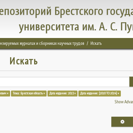
епозиторий Брестского госуд
университета им. А. С. П
цензируемых журналах и сборниках научных трудов
Искать
Искать
ьевич ×
Тема: Брестская область ×
Дата издания: 2023 ×
Дата издания: [2020 TO 2024] ×
Show Advan