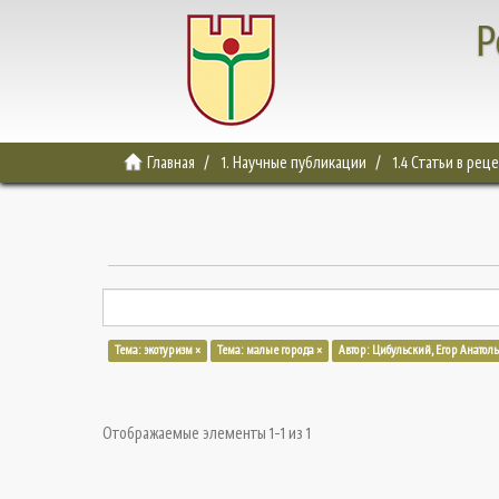
Р
Главная
1. Научные публикации
1.4 Статьи в ре
Тема: экотуризм ×
Тема: малые города ×
Автор: Цибульский, Егор Анатол
Отображаемые элементы 1-1 из 1