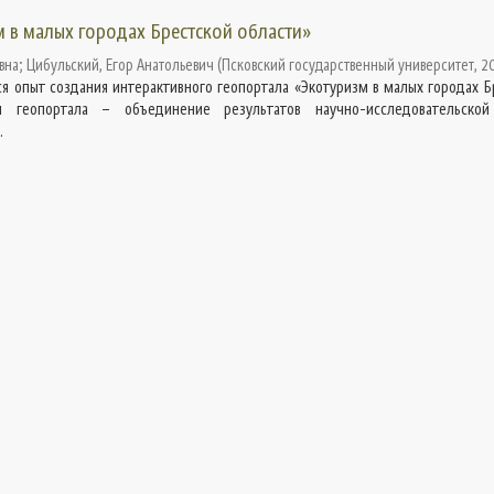
м в малых городах Брестской области»
вна
;
Цибульский, Егор Анатольевич
(
Псковский государственный университет
,
2
я опыт создания интерактивного геопортала «Экотуризм в малых городах Б
я геопортала – объединение результатов научно-исследовательской
.