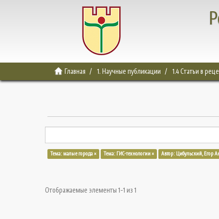
Р
Главная
1. Научные публикации
1.4 Статьи в ре
Тема: малые города ×
Тема: ГИС-технологии ×
Автор: Цибульский, Егор А
Отображаемые элементы 1-1 из 1