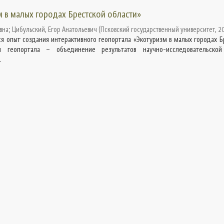
м в малых городах Брестской области»
вна
;
Цибульский, Егор Анатольевич
(
Псковский государственный университет
,
2
я опыт создания интерактивного геопортала «Экотуризм в малых городах Б
я геопортала – объединение результатов научно-исследовательской
.