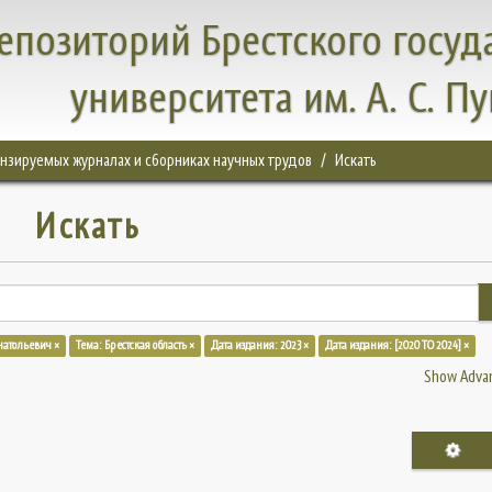
епозиторий Брестского госуд
университета им. А. С. П
цензируемых журналах и сборниках научных трудов
Искать
Искать
натольевич ×
Тема: Брестская область ×
Дата издания: 2023 ×
Дата издания: [2020 TO 2024] ×
Show Advan