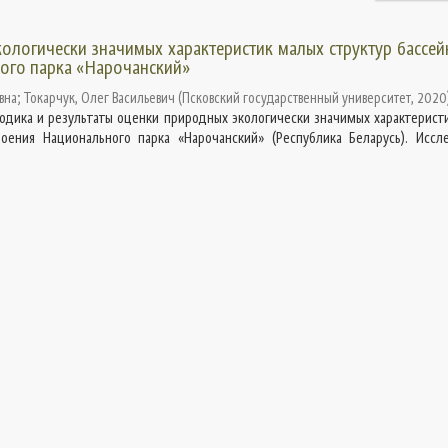
ологически значимых характеристик малых структур бассе
ого парка «Нарочанский»
вна
;
Токарчук, Олег Васильевич
(
Псковский государственный университет
,
2020
тодика и результаты оценки природных экологически значимых характерист
роения Национального парка «Нарочанский» (Республика Беларусь). Иссл