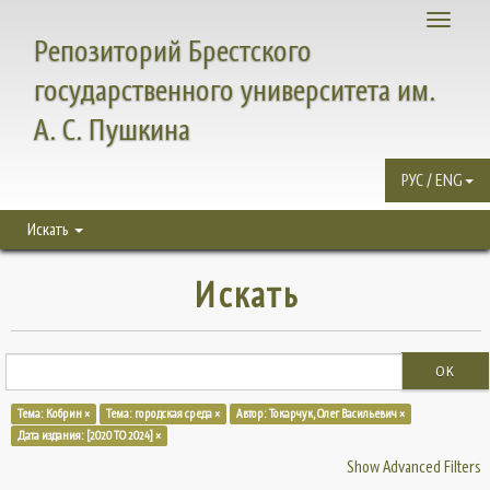
Toggle
Репозиторий Брестского
navigati
государственного университета им.
А. С. Пушкина
РУС / ENG
Искать
Искать
OK
Тема: Кобрин ×
Тема: городская среда ×
Автор: Токарчук, Олег Васильевич ×
Дата издания: [2020 TO 2024] ×
Show Advanced Filters