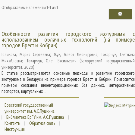
Отображаемые элементы 1-1 из 1
Особенности развития городского экотуризма с
использованием облачных технологий (на примере
городов Брест и Кобрин)
Голикова, Мария Сергеевна
;
Жук, Алеся Леонидовна
;
Токарчук, Светлана
Михайловна
;
Токарчук, Олег Васильевич
(
Белорусский государственный
университет
,
2020
)
В статье рассматриваются основные подходы к развитию городского
экотуризма в Беларуси на примере городов Брест и Кобрин. Приводится
примеры создания инвентаризационных баз данных, интерактивных
паспортов, виртуальных ...
Брестский государственный
университет им. А.С.Пушкина
|
Библиотека БрГУ им. А.С.Пушкина
|
Контакты
|
Обратная связь
|
Инструкция