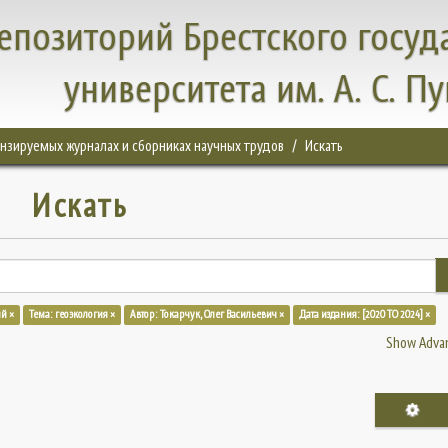
епозиторий Брестского госуд
университета им. А. С. П
цензируемых журналах и сборниках научных трудов
Искать
Искать
й ×
Тема: геоэкология ×
Автор: Токарчук, Олег Васильевич ×
Дата издания: [2020 TO 2024] ×
Show Advan