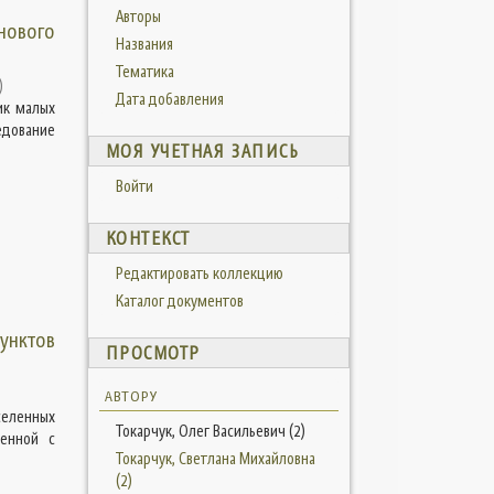
Авторы
йнового
Названия
Тематика
)
Дата добавления
ик малых
едование
МОЯ УЧЕТНАЯ ЗАПИСЬ
Войти
КОНТЕКСТ
Редактировать коллекцию
Каталог документов
унктов
ПРОСМОТР
АВТОРУ
селенных
Токарчук, Олег Васильевич (2)
ненной с
Токарчук, Светлана Михайловна
(2)