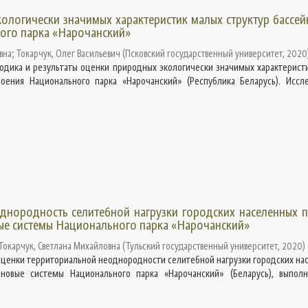
ологически значимых характеристик малых структур бассе
ого парка «Нарочанский»
вна
;
Токарчук, Олег Васильевич
(
Псковский государственный университет
,
2020
тодика и результаты оценки природных экологически значимых характерист
роения Национального парка «Нарочанский» (Республика Беларусь). Иссл
днородность селитебной нагрузки городских населенных п
ые системы Национального парка «Нарочанский»
Токарчук, Светлана Михайловна
(
Тульский государственный университет
,
2020
)
оценки территориальной неоднородности селитебной нагрузки городских на
йновые системы Национального парка «Нарочанский» (Беларусь), выпол