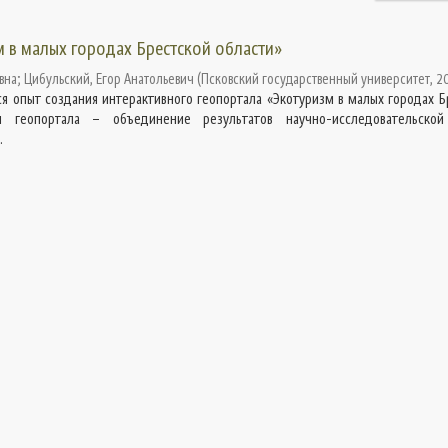
м в малых городах Брестской области»
вна
;
Цибульский, Егор Анатольевич
(
Псковский государственный университет
,
2
я опыт создания интерактивного геопортала «Экотуризм в малых городах Б
я геопортала – объединение результатов научно-исследовательской
.