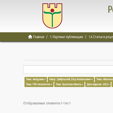
Р
Главная
1. Научные публикации
1.4 Статьи в ре
Тема: экотуризм ×
Автор: Цибульский, Егор Анатольевич ×
Тема: облачные
Тема: ГИС-технологии ×
Тема: Брестская область ×
Дата издания: 2023 ×
Отображаемые элементы 1-1 из 1