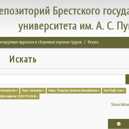
епозиторий Брестского госуд
университета им. А. С. П
цензируемых журналах и сборниках научных трудов
Искать
Искать
 технологии ×
Тема: геопортал ×
Автор: Токарчук, Светлана Михайловна ×
Has File(s): true ×
Дата издания: [2020 TO 2024] ×
Show Advan