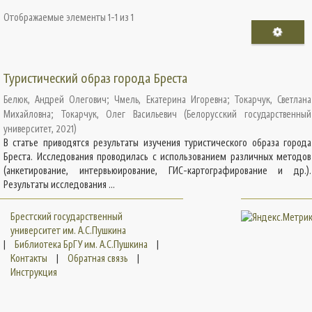
Отображаемые элементы 1-1 из 1
Туристический образ города Бреста
Белюк, Андрей Олегович
;
Чмель, Екатерина Игоревна
;
Токарчук, Светлана
Михайловна
;
Токарчук, Олег Васильевич
(
Белорусский государственный
университет
,
2021
)
В статье приводятся результаты изучения туристического образа города
Бреста. Исследования проводилась с использованием различных методов
(анкетирование, интервьюирование, ГИС-картографирование и др.).
Результаты исследования ...
Брестский государственный
университет им. А.С.Пушкина
|
Библиотека БрГУ им. А.С.Пушкина
|
Контакты
|
Обратная связь
|
Инструкция