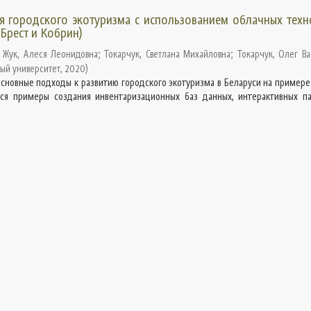
я городского экотуризма с использованием облачных техн
Брест и Кобрин)
;
Жук, Алеся Леонидовна
;
Токарчук, Светлана Михайловна
;
Токарчук, Олег Ва
ый университет
,
2020
)
основные подходы к развитию городского экотуризма в Беларуси на примере
ся примеры создания инвентаризационных баз данных, интерактивных па