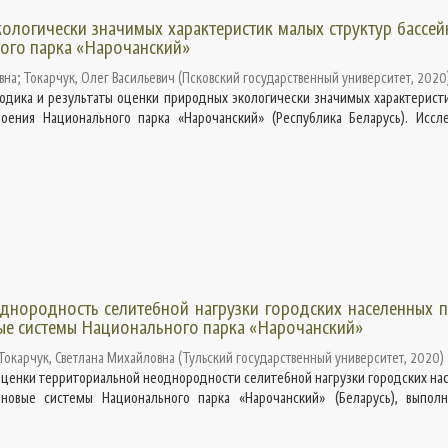
ологически значимых характеристик малых структур бассе
ого парка «Нарочанский»
вна
;
Токарчук, Олег Васильевич
(
Псковский государственный университет
,
2020
тодика и результаты оценки природных экологически значимых характерист
роения Национального парка «Нарочанский» (Республика Беларусь). Иссл
днородность селитебной нагрузки городских населенных п
ые системы Национального парка «Нарочанский»
Токарчук, Светлана Михайловна
(
Тульский государственный университет
,
2020
)
оценки территориальной неоднородности селитебной нагрузки городских на
йновые системы Национального парка «Нарочанский» (Беларусь), выпол