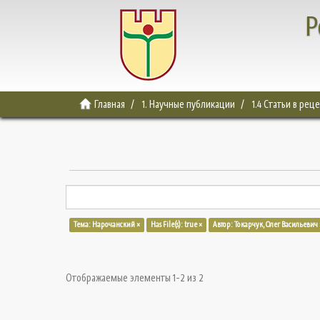
Р
Главная
1. Научные публикации
1.4 Статьи в ре
Тема: Нарочанский ×
Has File(s): true ×
Автор: Токарчук, Олег Васильевич 
Отображаемые элементы 1-2 из 2