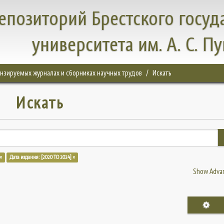
епозиторий Брестского госуд
университета им. А. С. П
цензируемых журналах и сборниках научных трудов
Искать
Искать
×
Дата издания: [2020 TO 2024] ×
Show Advan