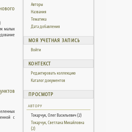
Авторы
йнового
Названия
Тематика
)
Дата добавления
ик малых
едование
МОЯ УЧЕТНАЯ ЗАПИСЬ
Войти
КОНТЕКСТ
Редактировать коллекцию
Каталог документов
унктов
ПРОСМОТР
АВТОРУ
селенных
Токарчук, Олег Васильевич (2)
ненной с
Токарчук, Светлана Михайловна
(2)