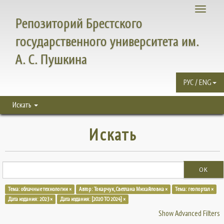
Toggle
Репозиторий Брестского
navigati
государственного университета им.
А. С. Пушкина
РУС / ENG
Искать
Искать
OK
Тема: облачные технологии ×
Автор: Токарчук, Светлана Михайловна ×
Тема: геопортал ×
Дата издания: 2023 ×
Дата издания: [2020 TO 2024] ×
Show Advanced Filters