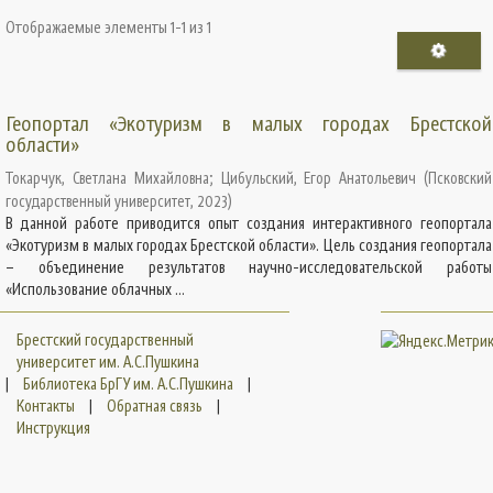
Отображаемые элементы 1-1 из 1
Геопортал «Экотуризм в малых городах Брестской
области»
Токарчук, Светлана Михайловна
;
Цибульский, Егор Анатольевич
(
Псковский
государственный университет
,
2023
)
В данной работе приводится опыт создания интерактивного геопортала
«Экотуризм в малых городах Брестской области». Цель создания геопортала
– объединение результатов научно-исследовательской работы
«Использование облачных ...
Брестский государственный
университет им. А.С.Пушкина
|
Библиотека БрГУ им. А.С.Пушкина
|
Контакты
|
Обратная связь
|
Инструкция