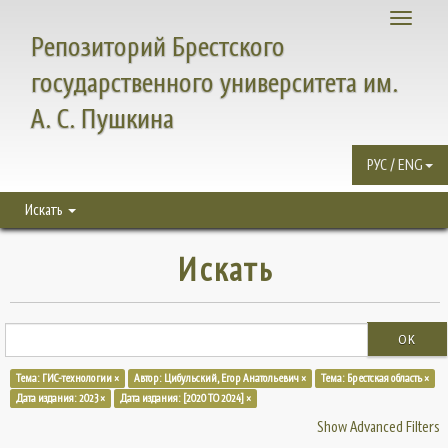
Toggle
Репозиторий Брестского
navigati
государственного университета им.
А. С. Пушкина
РУС / ENG
Искать
Искать
OK
Тема: ГИС-технологии ×
Автор: Цибульский, Егор Анатольевич ×
Тема: Брестская область ×
Дата издания: 2023 ×
Дата издания: [2020 TO 2024] ×
Show Advanced Filters