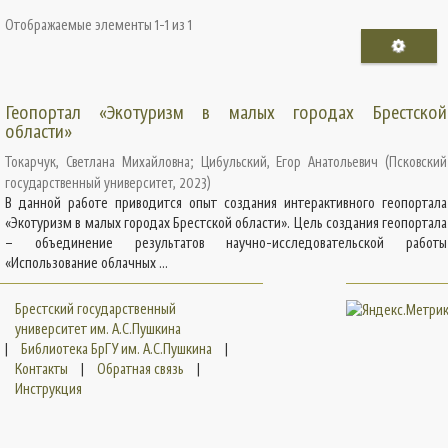
Отображаемые элементы 1-1 из 1
Геопортал «Экотуризм в малых городах Брестской
области»
Токарчук, Светлана Михайловна
;
Цибульский, Егор Анатольевич
(
Псковский
государственный университет
,
2023
)
В данной работе приводится опыт создания интерактивного геопортала
«Экотуризм в малых городах Брестской области». Цель создания геопортала
– объединение результатов научно-исследовательской работы
«Использование облачных ...
Брестский государственный
университет им. А.С.Пушкина
|
Библиотека БрГУ им. А.С.Пушкина
|
Контакты
|
Обратная связь
|
Инструкция