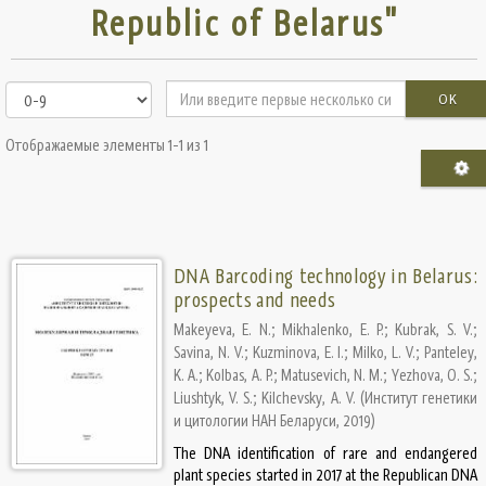
Republic of Belarus"
OK
Отображаемые элементы 1-1 из 1
DNA Barcoding technology in Belarus:
prospects and needs
Makeyeva, E. N.
;
Mikhalenko, E. P.
;
Kubrak, S. V.
;
Savina, N. V.
;
Kuzminova, Е. I.
;
Milko, L. V.
;
Panteley,
K. A.
;
Kolbas, A. P.
;
Matusevich, N. M.
;
Yezhova, O. S.
;
Liushtyk, V. S.
;
Kilchevsky, A. V.
(
Институт генетики
и цитологии НАН Беларуси
,
2019
)
The DNA identification of rare and endangered
plant species started in 2017 at the Republican DNA