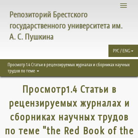
Toggle
Репозиторий Брестского
navigati
государственного университета им.
А. С. Пушкина
РУС / ENG
Просмотр 1.4 Статьи в рецензируемых журналах и сборниках научных
трудов по теме
Просмотр1.4 Статьи в
рецензируемых журналах и
сборниках научных трудов
по теме "the Red Book of the