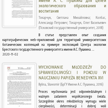
имени А. С. Пушкина для целей
экологического образования и
воспитания
Токарчук, Светлана Михайловна
;
Колбас,
Александр Петрович
;
Токарчук, Олег Васильевич
(
Псковский государственный университет
,
2018
)
В статье представлен опыт создания
картографических web-приложений для территорий университетских
ботанических коллекций на примере экспозиций Центра экологии
Брестского государственного университета имени А.С. Пушкина. ...
2020-11-02
WYCHOWANIE MŁODZIEŻY DO
SPRAWIEDLIWOŚCI I POKOJU W
NAUCZANIU PAPIEŻA BENEDYKTA XVI
Bylina, Sławomir
(
БрГУ Имени А.С. Пушкина
,
2016
)
Proces wychowania jest odpowiedzialnym i
ważnym zadaniem współczesnego świata.
Szczególnie okres młodzieńczy wymaga wiele
cierpliwości, determinacji i dobrej woli