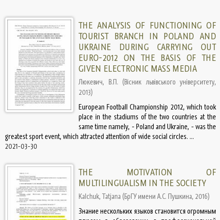
THE ANALYSIS OF FUNCTIONING OF
TOURIST BRANCH IN POLAND AND
UKRAINE DURING CARRYING OUT
EURO-2012 ON THE BASIS OF THE
GIVEN ELECTRONIC MASS MEDIA
Люкевич, В.П.
(
Вісник львівського університету
,
2013
)
European Football Championship 2012, which took
place in the stadiums of the two countries at the
same time namely, - Poland and Ukraine, - was the
greatest sport event, which attracted attention of wide social circles. ...
2021-03-30
THE MOTIVATION OF
MULTILINGUALISM IN THE SOCIETY
Kalchuk, Tatjana
(
БрГУ имени А.С. Пушкина
,
2016
)
Знание нескольких языков становится огромным