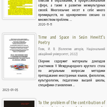
плюсом в образовании, в профессиональной
сфере, а также в развитии межкультурных
связей. Многоязычие несет в себе много
преимуществ, но одновременно связано со
множеством проблем. ...
2020-11-11
Time and Space in Seán Hewitt’s
Poetry
Повх, И. В.
(
Колектив авторів, Національний
авіаційний університет
,
2022
)
Сборник содержит материалы докладов
участников V Международного круглого стола
по актуальным вопросам методики
преподавания иностранных языков, филологии,
культурологии, педагогики высшей школы,
специфики становления ...
2023-01-05
To the problem of the contribution of