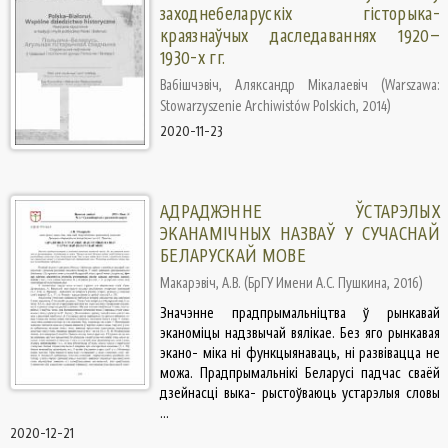
заходнебеларускіх гісторыка-
краязнаўчых даследаваннях 1920–
1930-х гг.
Вабішчэвіч, Аляксандр Мікалаевіч
(
Warszawa:
Stowarzyszenie Archiwistów Polskich
,
2014
)
2020-11-23
АДРАДЖЭННЕ ЎСТАРЭЛЫХ
ЭКАНАМІЧНЫХ НАЗВАЎ У СУЧАСНАЙ
БЕЛАРУСКАЙ МОВЕ
Макарэвіч, А.В.
(
БрГУ Имени А.С. Пушкина
,
2016
)
Значэнне прадпрымальніцтва ў рынкавай
эканоміцы надзвычай вялікае. Без яго рынкавая
экано- міка ні функцыянаваць, ні развівацца не
можа. Прадпрымальнікі Беларусі падчас сваёй
дзейнасці выка- рыстоўваюць устарэлыя словы
...
2020-12-21