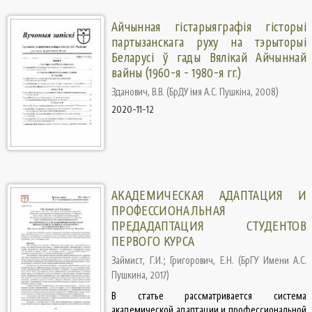
Айчынная гістарыяграфія гісторыі
партызанскага руху на тэрыторыі
Беларусі ў гады Вялікай Айчыннай
вайны (1960-я - 1980-я гг.)
Зданович, В.В.
(
БрДУ імя А.С. Пушкіна
,
2008
)
2020-11-12
АКАДЕМИЧЕСКАЯ АДАПТАЦИЯ И
ПРОФЕССИОНАЛЬНАЯ
ПРЕДАДАПТАЦИЯ СТУДЕНТОВ
ПЕРВОГО КУРСА
Займист, Г.И.
;
Григорович, Е.Н.
(
БрГУ Имени А.С.
Пушкина
,
2017
)
В статье рассматривается система
академической адаптации и профессиональной