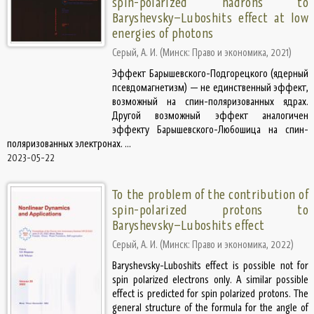
spin-polarized hadrons to
Baryshevsky–Luboshits effect at low
energies of photons
Серый, А. И.
(
Минск: Право и экономика
,
2021
)
Эффект Барышевского-Подгорецкого (ядерный
псевдомагнетизм) — не единственный эффект,
возможный на спин-поляризованных ядрах.
Другой возможный эффект аналогичен
эффекту Барышевского-Любошица на спин-
поляризованных электронах. ...
2023-05-22
To the problem of the contribution of
spin-polarized protons to
Baryshevsky–Luboshits effect
Серый, А. И.
(
Минск: Право и экономика
,
2022
)
Baryshevsky-Luboshits effect is possible not for
spin polarized electrons only. A similar possible
effect is predicted for spin polarized protons. The
general structure of the formula for the angle of