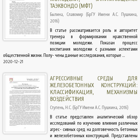
ТАЭКВОНДО (МФТ)
Былина, Славомир
(
БрГУ Имени А.С. Пушкина
,
2016
)
В статье рассматривается роль и авторитет
тренера в формировании нравственной
позиции молодежи. Показан процесс
воспитания молодежи с разными аспектами
общественной жизни. Полу- чены данные исследования, которые ...
2020-12-21
АГРЕССИВНЫЕ СРЕДЫ ДЛЯ
ЖЕЛЕЗОБЕТОННЫХ КОНСТРУКЦИЙ:
КЛАССИФИКАЦИЯ, МЕХАНИЗМЫ
ВОЗДЕЙСТВИЯ
Ступень, Н.С.
(
БрГУ Имени А.С. Пушкина
,
2016
)
В статье представлен аналитический обзор
исследований по изучению влияния различных
агрес- сивных сред на долговечность бетонных
и железобетонных конструкций. Представлены