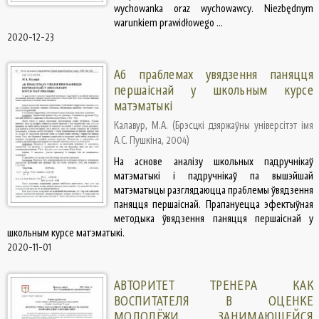
wychowanka oraz wychowawcy. Niezbędnym
warunkiem prawidłowego ...
2020-12-23
Аб праблемах увядзення паняцця
першаіснай у школьным курсе
матэматыкі
Калавур, М.А.
(
Брэсцкі дзяржаўны універсітэт імя
А.С. Пушкіна
,
2004
)
На аснове аналізу школьных падручнікаў
матэматыкі і падручнікаў па вышэйшай
матэматыцы разглядаюцца праблемы ўвядзення
паняцця першаіснай. Прапануецца эфектыўная
методыка ўвядзення паняцця першаіснай у
школьным курсе матэматыкі.
2020-11-01
АВТОРИТЕТ ТРЕНЕРА КАК
ВОСПИТАТЕЛЯ В ОЦЕНКЕ
МОЛОДЁЖИ, ЗАНИМАЮЩЕЙСЯ