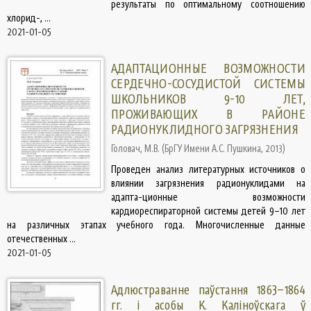
результаты по оптимальному соотношению
хлорид-, ...
2021-01-05
АДАПТАЦИОННЫЕ ВОЗМОЖНОСТИ
СЕРДЕЧНО-СОСУДИСТОЙ СИСТЕМЫ
ШКОЛЬНИКОВ 9-10 ЛЕТ,
ПРОЖИВАЮЩИХ В РАЙОНЕ
РАДИОНУКЛИДНОГО ЗАГРЯЗНЕНИЯ
Головач, М.В.
(
БрГУ Имени А.С. Пушкина
,
2013
)
Проведен анализ литературных источников о
влиянии загрязнения радионуклидами на
адапта-ционные возможности
кардиореспираторной системы детей 9–10 лет
на различных этапах учебного года. Многочисленные данные
отечественных ...
2021-01-05
Адлюстраванне паўстання 1863–1864
гг. і асобы К. Каліноўскага ў