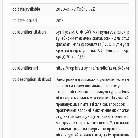
dc.date.available
2020-09-21T08:12:55Z
dc.date.issued
2018
dc.identifier.citation
Бут-Гусаім, С. Ф. Б93 Імя і культура: электронн
вучэбна-метадычны дапаможнік для студэнта
філалагічнага факультэта / С. Ф. Бут-Гусаім ;
Брэсцкі дзярж. ун-т імя А.С. Пушкіна. – Брэст :
БрДУ, 2017. – 137 с.
dc.identifier.uri
https://rep.brsu.by:443/handle/123456789/496
dc.description.abstract
Электронны дапаможнік уключае тэарэтычныя
звесткі па вывучэнні анамастыкону у
этналінгвістычным, лінгвакультуралагічным і
лінгвапрагматычным аспектах. Па кожнай тэме
прапануюцца пытанні для самаправеркі і
практычныя заданні, выкананне якіх дапаможа
студэнтам замацаваць на канкрэтным моўным
матэрыяле тэарэтычныя веды. У дапаможніку
вызначаюцца тэмы курсавых прац па
літаратурнай анамастыцы, да іх прапанаваны