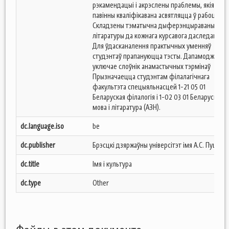
рэкамендацыі і акрэслены праблемы, якія
павінны кваліфікавана асвятляцца ў рабоце.
Складзены тэматычна дыферэнцыраваныя спі
літаратуры да кожнага курсавога даследавання
Для ўдасканалення практычных уменняў
студэнтаў прапануюцца тэсты. Дапамоджнік
уключае слоўнік анамастычных тэрмінаў
Прызначаецца студэнтам філалагічнага
факультэта спецыяльнасцей 1-21 05 01
Беларуская філалогія і 1-02 03 01 Беларуская
мова і літаратура (АЗН).
dc.language.iso
be
dc.publisher
Брэсцкі дзяржаўны універсітэт імя А.С. Пушкіна
dc.title
Імя і культура
dc.type
Other