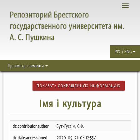
Toggle
Репозиторий Брестского
navigati
государственного университета им.
А. С. Пушкина
РУС / ENG
Просмотр элемента
ПОКАЗАТЬ СОКРАЩЕННУЮ ИНФОРМАЦИЮ
Імя і культура
dc.contributor.author
Бут-Гусаім, С.Ф.
dc.date.accessioned
2020-09-21T08:12:55Z