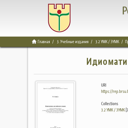
Р
Главная
3. Учебные издания
3.2 УМК / ЭУМК
П
Идиоматик
URI
https://rep.brsu
Collections
3.2 УМК / ЭУМК
[