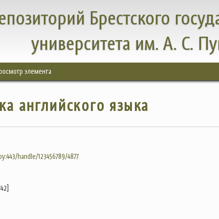
епозиторий Брестского госуд
университета им. А. С. П
росмотр элемента
а английского языка
.by:443/handle/123456789/4877
742]