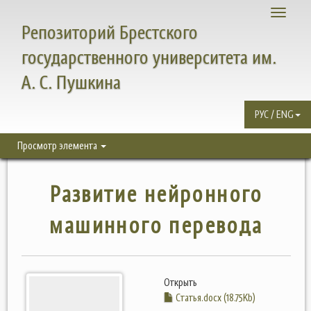
Toggle
Репозиторий Брестского
navigati
государственного университета им.
А. С. Пушкина
РУС / ENG
Просмотр элемента
Развитие нейронного
машинного перевода
Открыть
Статья.docx (18.75Kb)