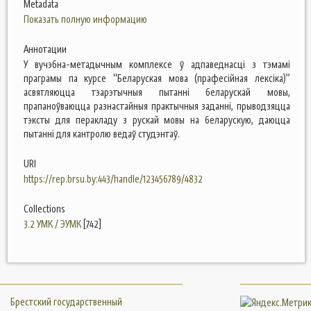
Metadata
Показать полную информацию
Аннотации
У вучэбна-метадычным комплексе ў адпаведнасці з тэмамі
праграмы па курсе “Беларуская мова (прафесійная лексіка)”
асвятляюцца тэарэтычныя пытанні беларускай мовы,
прапаноўваюцца разнастайныя практычныя заданні, прыводзяцца
тэксты для перакладу з рускай мовы на беларускую, даюцца
пытанні для кантролю ведаў студэнтаў.
URI
https://rep.brsu.by:443/handle/123456789/4832
Collections
3.2 УМК / ЭУМК
[742]
Брестский государственный