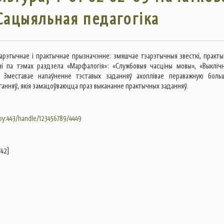
Сацыяльная педагогіка
арэтычнае і практычнае прызначэнне: змяшчае тэарэтычныя звесткі, практы
ні па тэмах раздзела «Марфалогія»: «Службовыя часціны мовы», «Выклічн
. Зместавае напаўненне тэставых заданняў ахоплівае пераважную боль
анняў, якія замацоўваюцца праз выкананне практычных заданняў.
.by:443/handle/123456789/4449
742]