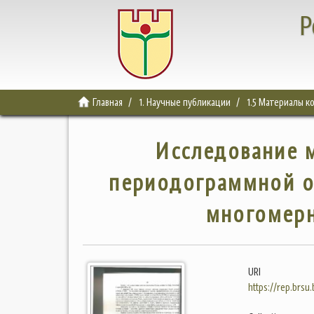
Р
Главная
1. Научные публикации
1.5 Материалы 
Исследование 
периодограммной о
многомерн
URI
https://rep.brsu