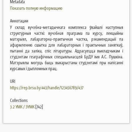
Metadata
Показать полную информацию
Аннотации
У склад вучэбна-метадычнага комплекса ўвайшлі наступныя
структурныя часткі: вучэбная праграма па курсу, лекцыйны
матэрыял, лабараторна-практычная частка, рэкамендацыіі па
афармленню сшытка для лабараторных і практычных заняткаў,
пытанні да заліка, спіс літаратуры. Адрасуецца выкладчыкам і
студэнтам геаграфічных спецыяльнасцей БрДУ імя А.С. Пушкіна.
Матэрыялы могуць быць выкарыстаны студэнтамі пры напісанні
курсавых і дыпломных прац.
URI
https://rep.brsu.by:443/handle/123456789/437
Collections
3.2 УМК / ЭУМК
[742]