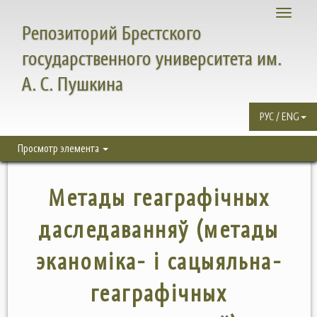
Toggle
Репозиторий Брестского
navigati
государственного университета им.
А. С. Пушкина
РУС / ENG
Просмотр элемента
Метады геаграфічных
даследаванняў (метады
эканоміка- і сацыяльна-
геаграфічных