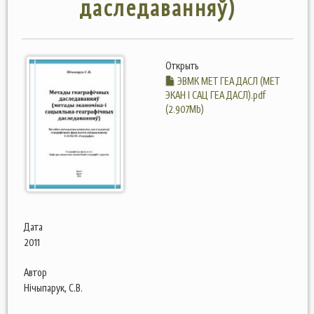
даследаванняў)
Открыть
ЭВМК МЕТ ГЕА ДАСЛ (МЕТ
ЭКАН І САЦ ГЕА ДАСЛ).pdf
(2.907Mb)
Дата
2011
Автор
Нічыпарук, С.В.