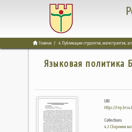
Р
Главная
4. Публикации студентов, магистрантов, а
Языковая политика Б
URI
https://rep.brsu
Collections
4.2 Сборники м