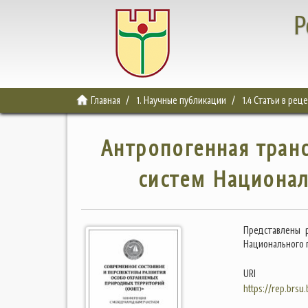
Р
Главная
1. Научные публикации
1.4 Статьи в ре
Антропогенная тран
систем Национал
Представлены 
Национального 
URI
https://rep.brsu