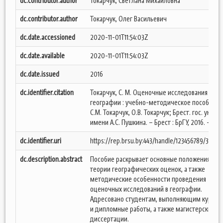
dc.contributor.author
Токарчук, Светлана Михайловна
dc.contributor.author
Токарчук, Олег Васильевич
dc.date.accessioned
2020-11-01T11:54:03Z
dc.date.available
2020-11-01T11:54:03Z
dc.date.issued
2016
dc.identifier.citation
Токарчук, С. М. Оценочные исследования в
географии : учебно-методическое пособие /
С.М. Токарчук, О.В. Токарчук; Брест. гос. ун-т.
имени А.С. Пушкина. – Брест : БрГУ, 2016. – 85 с
dc.identifier.uri
https://rep.brsu.by:443/handle/123456789/3149
dc.description.abstract
Пособие раскрывает основные положения
теории географических оценок, а также
методические особенности проведения
оценочных исследований в географии.
Адресовано студентам, выполняющим курсов
и дипломные работы, а также магистерские
диссертации.