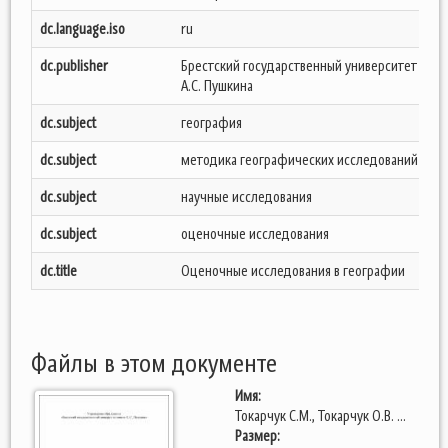
dc.language.iso
ru
dc.publisher
Брестский государственный университет име
А.С. Пушкина
dc.subject
география
dc.subject
методика географических исследований
dc.subject
научные исследования
dc.subject
оценочные исследования
dc.title
Оценочные исследования в географии
Файлы в этом документе
Имя:
Токарчук С.М., Токарчук О.В. ...
Размер: