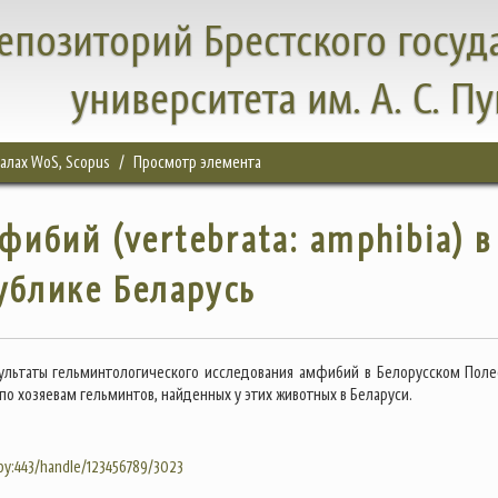
епозиторий Брестского госуд
университета им. А. С. П
налах WoS, Scopus
Просмотр элемента
ибий (vertebrata: amphibia) в
ублике Беларусь
ультаты гельминтологического исследования амфибий в Белорусском Поле
о хозяевам гельминтов, найденных у этих животных в Беларуси.
.by:443/handle/123456789/3023