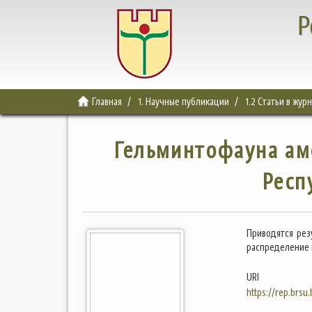
Р
Главная
1. Научные публикации
1.2 Статьи в жур
Гельминтофауна амф
Респ
Приводятся рез
распределение п
URI
https://rep.brsu