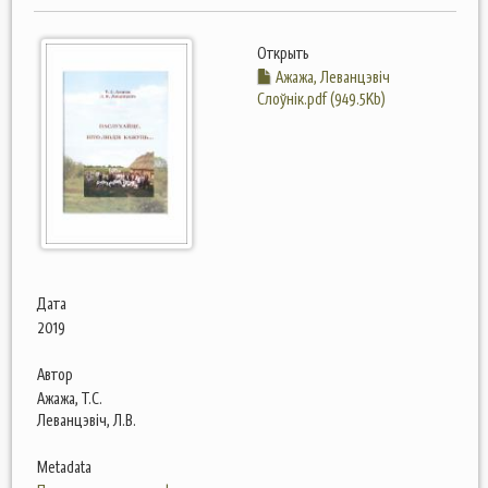
Открыть
Ажажа, Леванцэвіч
Слоўнік.pdf (949.5Kb)
Дата
2019
Автор
Ажажа, Т.С.
Леванцэвіч, Л.В.
Metadata