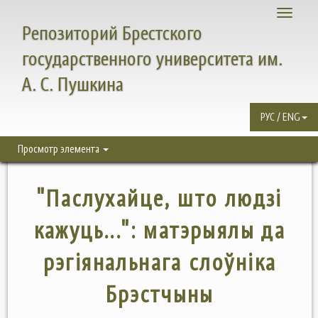
Toggle
Репозиторий Брестского
navigati
государственного университета им.
А. С. Пушкина
РУС / ENG
Просмотр элемента
"Паслухайце, што людзі
кажуць...": матэрыялы да
рэгіянальнага слоўніка
Брэстчыны