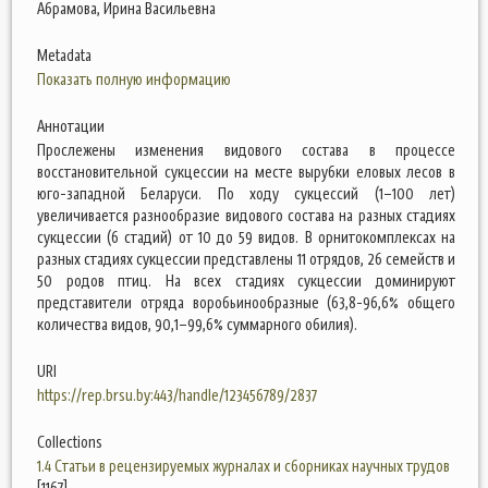
Абрамова, Ирина Васильевна
Metadata
Показать полную информацию
Аннотации
Прослежены изменения видового состава в процессе
восстановительной сукцессии на месте вырубки еловых лесов в
юго-западной Беларуси. По ходу сукцессий (1–100 лет)
увеличивается разнообразие видового состава на разных стадиях
сукцессии (6 стадий) от 10 до 59 видов. В орнитокомплексах на
разных стадиях сукцессии представлены 11 отрядов, 26 семейств и
50 родов птиц. На всех стадиях сукцессии доминируют
представители отряда воробьинообразные (63,8-96,6% общего
количества видов, 90,1–99,6% суммарного обилия).
URI
https://rep.brsu.by:443/handle/123456789/2837
Collections
1.4 Статьи в рецензируемых журналах и сборниках научных трудов
[1167]