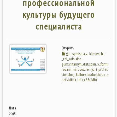
профессиональной
культуры будущего
специалиста
Открыть
g.i._zajmist_a.v._klimovich_-
_rol_sotsialno-
gumanitarnyh_distsiplin_v_formi
rovanii_mirovozzreniya_i_profes
sionalnoj_kultury_buduschego_s
petsialista.pdf (3.860Mb)
Дата
2018