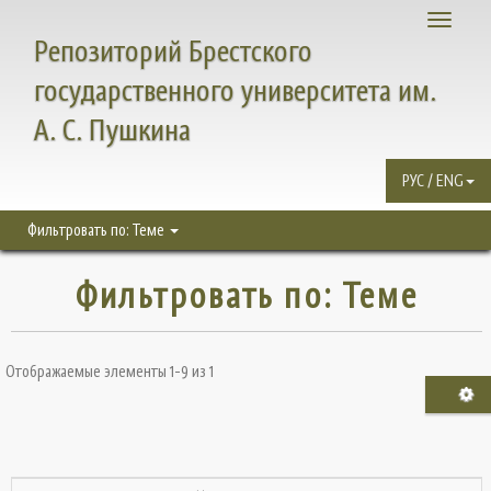
Toggle
Репозиторий Брестского
navigati
государственного университета им.
А. С. Пушкина
РУС / ENG
Фильтровать по: Теме
Фильтровать по: Теме
Отображаемые элементы 1-9 из 1