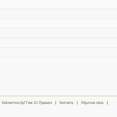
Библиотека БрГУ им. А.С.Пушкина
|
Контакты
|
Обратная связь
|